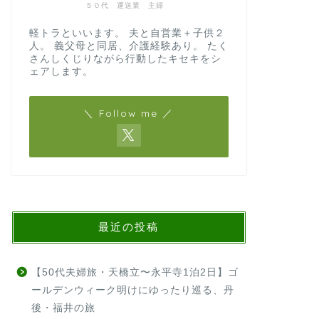
５０代 運送業 主婦
軽トラといいます。 夫と自営業＋子供２
人。 義父母と同居、介護経験あり。 たく
さんしくじりながら行動したキセキをシ
ェアします。
＼ Follow me ／
最近の投稿
【50代夫婦旅・天橋立〜永平寺1泊2日】ゴ
ールデンウィーク明けにゆったり巡る、丹
後・福井の旅